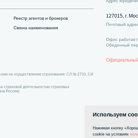
Адрес юридиче
127015, г. Мос
Реестр агентов и брокеров
Почтовый адре
Смена наименования
Офис работает 
Обеденный пере
Официальный с
нзии на осуществление страхования: СЛ № 2733, CИ
за страховой деятельностью страховых
нк России)
Используем cook
Нажимая кнопку «Хорош
cookie на условиях
пол